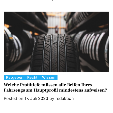
e
g
o
r
i
e
s
C
Ratgeber
Recht
Wissen
a
Welche Profiltiefe müssen alle Reifen Ihres
Fahrzeugs am Hauptprofil mindestens aufweisen?
t
e
Posted on
17. Juli 2023
by
redaktion
g
o