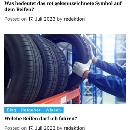
a
Was bedeutet das rot gekennzeichnete Symbol auf
dem Reifen?
t
e
Posted on
17. Juli 2023
by
redaktion
g
o
r
i
e
s
C
Blog
Ratgeber
Wissen
a
Welche Reifen darf ich fahren?
t
Posted on
17. Juli 2023
by
redaktion