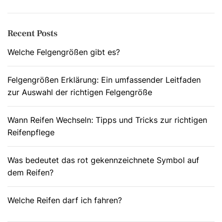
c
h
e
Recent Posts
n
n
Welche Felgengrößen gibt es?
a
c
Felgengrößen Erklärung: Ein umfassender Leitfaden
h
zur Auswahl der richtigen Felgengröße
:
Wann Reifen Wechseln: Tipps und Tricks zur richtigen
Reifenpflege
Was bedeutet das rot gekennzeichnete Symbol auf
dem Reifen?
Welche Reifen darf ich fahren?