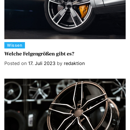
C
Wissen
a
Welche Felgengrößen gibt es?
t
Posted on
17. Juli 2023
by
redaktion
e
g
o
r
i
e
s