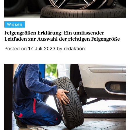
C
Wissen
a
Felgengrößen Erklärung: Ein umfassender
Leitfaden zur Auswahl der richtigen Felgengröße
t
e
Posted on
17. Juli 2023
by
redaktion
g
o
r
i
e
s