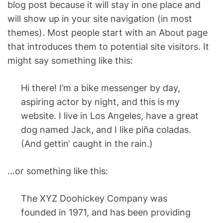
a
blog post because it will stay in one place and
D
t
E
will show up in your site navigation (in most
e
d
themes). Most people start with an About page
r
e
that introduces them to potential site visitors. It
a
d
might say something like this:
t
i
m
Hi there! I’m a bike messenger by day,
e
aspiring actor by night, and this is my
website. I live in Los Angeles, have a great
dog named Jack, and I like piña coladas.
(And gettin‘ caught in the rain.)
…or something like this:
The XYZ Doohickey Company was
founded in 1971, and has been providing