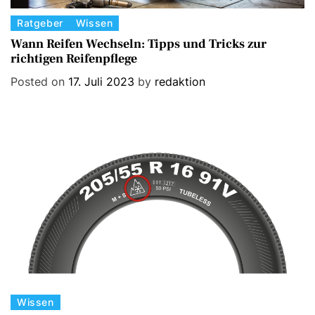
C
Ratgeber
Wissen
a
Wann Reifen Wechseln: Tipps und Tricks zur
richtigen Reifenpflege
t
e
Posted on
17. Juli 2023
by
redaktion
g
o
r
i
e
s
C
Wissen