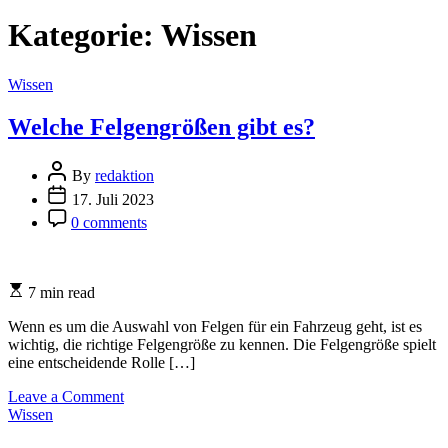
Kategorie:
Wissen
Categories
Wissen
Welche Felgengrößen gibt es?
Post
By
redaktion
Author
Post
17. Juli 2023
Date
Post
0 comments
Comment
Estimated
7 min read
read
time
Wenn es um die Auswahl von Felgen für ein Fahrzeug geht, ist es
wichtig, die richtige Felgengröße zu kennen. Die Felgengröße spielt
eine entscheidende Rolle […]
on
Leave a Comment
Categories
Welche
Wissen
Felgengrößen