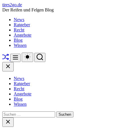
Skip
tires2go.de
to
Der Reifen und Felgen Blog
content
News
Ratgeber
Recht
Angebote
Blog
Wissen
Shuffle
Switch
Search
Menu
color
mode
Close
News
Ratgeber
Recht
Angebote
Blog
Wissen
Suchen
nach:
Close
search