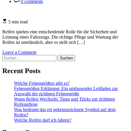
0 comments
Comment
Estimated
5 min read
read
time
Reifen spielen eine entscheidende Rolle für die Sicherheit und
Leistung eines Fahrzeugs. Die richtige Pflege und Wartung der
Reifen ist unerlässlich, aber es stellt sich […]
on
Leave a Comment
Suchen
Wie
nach:
alt
dürfen
Recent Posts
Reifen
sein?
Welche Felgengrößen gibt es?
Felgengrößen Erklärung: Ein umfassender Leitfaden zur
Auswahl der richtigen Felgengröße
Wann Reifen Wechseln: Tipps und Tricks zur richtigen
Reifenpflege
Was bedeutet das rot gekennzeichnete Symbol auf dem
Reifen?
Welche Reifen darf ich fahren?