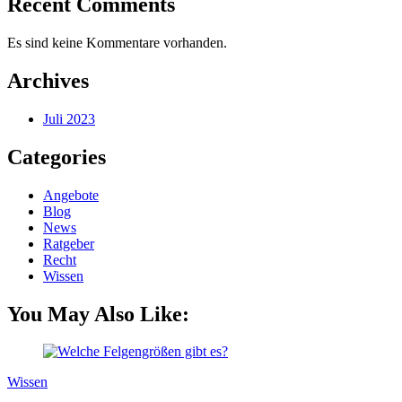
Recent Comments
Es sind keine Kommentare vorhanden.
Archives
Juli 2023
Categories
Angebote
Blog
News
Ratgeber
Recht
Wissen
You May Also Like:
Categories
Wissen