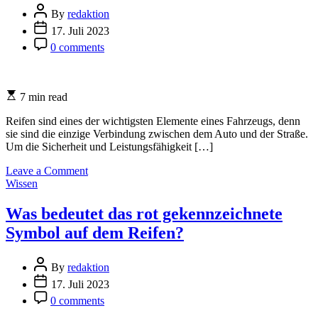
Auswahl
Post
By
redaktion
der
Author
Post
17. Juli 2023
richtigen
Date
Post
Felgengröße
0 comments
Comment
Estimated
7 min read
read
time
Reifen sind eines der wichtigsten Elemente eines Fahrzeugs, denn
sie sind die einzige Verbindung zwischen dem Auto und der Straße.
Um die Sicherheit und Leistungsfähigkeit […]
on
Leave a Comment
Categories
Wann
Wissen
Reifen
Wechseln:
Was bedeutet das rot gekennzeichnete
Tipps
Symbol auf dem Reifen?
und
Tricks
zur
Post
By
redaktion
richtigen
Author
Post
17. Juli 2023
Reifenpflege
Date
Post
0 comments
Comment