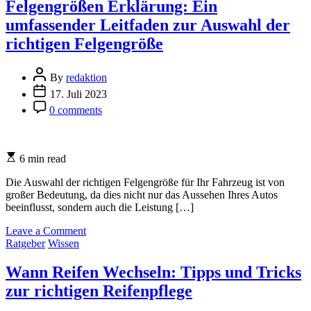
gibt
Felgengrößen Erklärung: Ein
es?
umfassender Leitfaden zur Auswahl der
richtigen Felgengröße
Post
By
redaktion
Author
Post
17. Juli 2023
Date
Post
0 comments
Comment
Estimated
6 min read
read
time
Die Auswahl der richtigen Felgengröße für Ihr Fahrzeug ist von
großer Bedeutung, da dies nicht nur das Aussehen Ihres Autos
beeinflusst, sondern auch die Leistung […]
on
Leave a Comment
Categories
Felgengrößen
Ratgeber
Wissen
Erklärung:
Ein
Wann Reifen Wechseln: Tipps und Tricks
umfassender
zur richtigen Reifenpflege
Leitfaden
zur