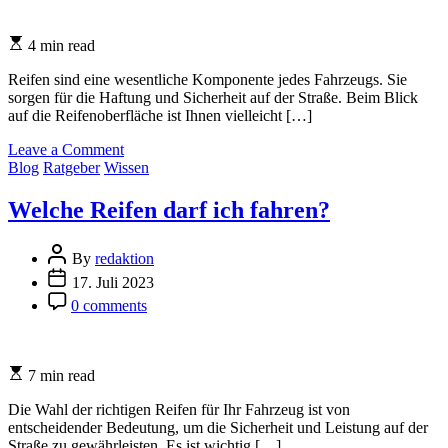
Estimated
4 min read
read
time
Reifen sind eine wesentliche Komponente jedes Fahrzeugs. Sie
sorgen für die Haftung und Sicherheit auf der Straße. Beim Blick
auf die Reifenoberfläche ist Ihnen vielleicht […]
on
Leave a Comment
Categories
Was
Blog
Ratgeber
Wissen
bedeutet
das
Welche Reifen darf ich fahren?
rot
gekennzeichnete
Post
Symbol
By
redaktion
Author
auf
Post
17. Juli 2023
dem
Date
Post
0 comments
Reifen?
Comment
Estimated
7 min read
read
time
Die Wahl der richtigen Reifen für Ihr Fahrzeug ist von
entscheidender Bedeutung, um die Sicherheit und Leistung auf der
Straße zu gewährleisten. Es ist wichtig […]