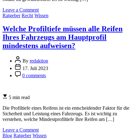
on
Leave a Comment
Categories
Welche
Ratgeber
Recht
Wissen
Reifen
darf
Welche Profiltiefe müssen alle Reifen
ich
Ihres Fahrzeugs am Hauptprofil
fahren?
mindestens aufweisen?
Post
By
redaktion
Author
Post
17. Juli 2023
Date
Post
0 comments
Comment
Estimated
5 min read
read
time
Die Profiltiefe eines Reifens ist ein entscheidender Faktor für die
Sicherheit und Leistung eines Fahrzeugs. Es ist wichtig zu
verstehen, welche Mindestprofiltiefe Ihre Reifen am […]
on
Leave a Comment
Categories
Welche
Blog
Ratgeber
Wissen