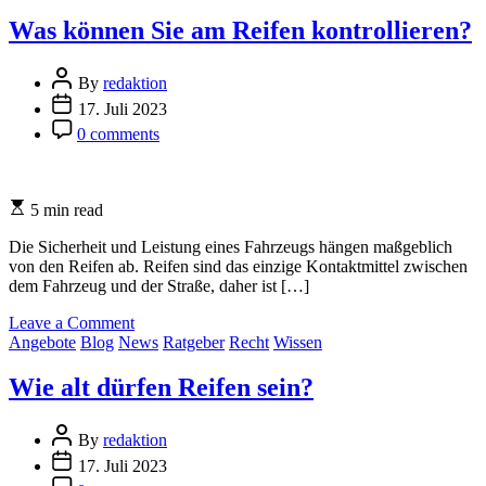
Profiltiefe
müssen
Was können Sie am Reifen kontrollieren?
alle
Reifen
Post
Ihres
By
redaktion
Author
Fahrzeugs
Post
17. Juli 2023
am
Date
Post
0 comments
Hauptprofil
Comment
mindestens
aufweisen?
Estimated
5 min read
read
time
Die Sicherheit und Leistung eines Fahrzeugs hängen maßgeblich
von den Reifen ab. Reifen sind das einzige Kontaktmittel zwischen
dem Fahrzeug und der Straße, daher ist […]
on
Leave a Comment
Categories
Was
Angebote
Blog
News
Ratgeber
Recht
Wissen
können
Sie
Wie alt dürfen Reifen sein?
am
Reifen
Post
kontrollieren?
By
redaktion
Author
Post
17. Juli 2023
Date
Post