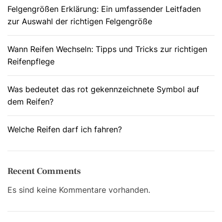
f
c
Felgengrößen Erklärung: Ein umfassender Leitfaden
e
h
zur Auswahl der richtigen Felgengröße
n
:
s
Wann Reifen Wechseln: Tipps und Tricks zur richtigen
e
Reifenpflege
i
n
Was bedeutet das rot gekennzeichnete Symbol auf
?
dem Reifen?
Welche Reifen darf ich fahren?
Recent Comments
Es sind keine Kommentare vorhanden.