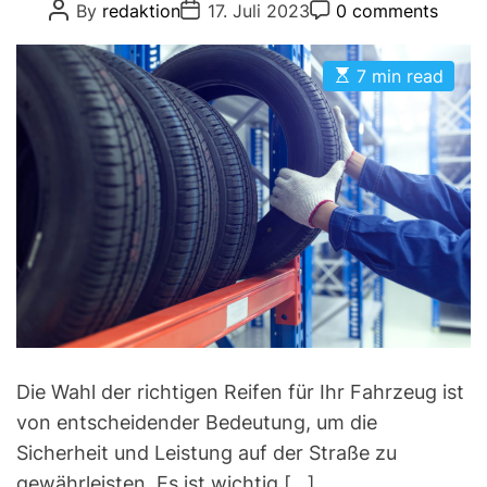
P
P
P
By
redaktion
17. Juli 2023
0 comments
D
e
o
o
o
E
s
s
s
g
t
t
t
o
E
A
D
7 min read
C
s
u
a
o
r
t
t
t
m
i
i
h
e
m
m
o
e
e
a
r
n
s
t
t
e
d
r
e
a
d
t
i
m
e
Die Wahl der richtigen Reifen für Ihr Fahrzeug ist
von entscheidender Bedeutung, um die
Sicherheit und Leistung auf der Straße zu
gewährleisten. Es ist wichtig […]