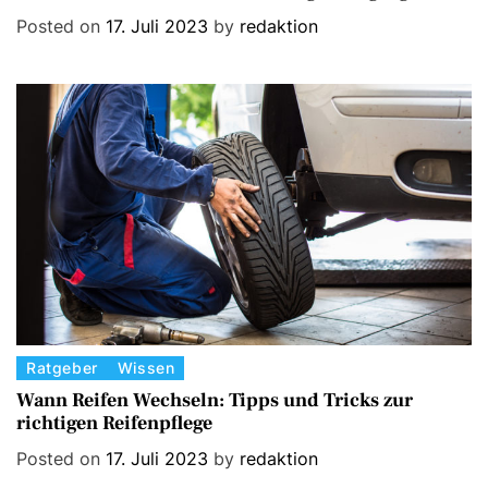
e
Posted on
17. Juli 2023
by
redaktion
g
o
r
i
e
s
C
Ratgeber
Wissen
a
Wann Reifen Wechseln: Tipps und Tricks zur
richtigen Reifenpflege
t
e
Posted on
17. Juli 2023
by
redaktion
g