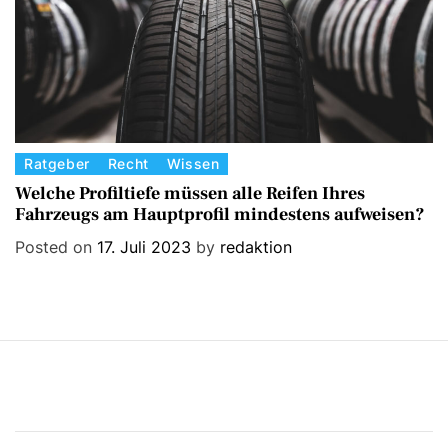
s
C
Ratgeber
Recht
Wissen
a
Welche Profiltiefe müssen alle Reifen Ihres
Fahrzeugs am Hauptprofil mindestens aufweisen?
t
e
Posted on
17. Juli 2023
by
redaktion
g
o
r
i
e
s