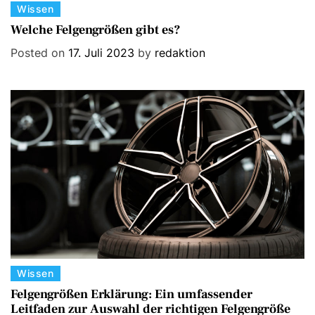
C
Wissen
a
Welche Felgengrößen gibt es?
t
Posted on
17. Juli 2023
by
redaktion
e
g
o
r
i
e
s
C
Wissen
a
Felgengrößen Erklärung: Ein umfassender
Leitfaden zur Auswahl der richtigen Felgengröße
t