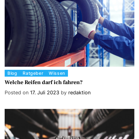
i
e
s
C
Blog
Ratgeber
Wissen
a
Welche Reifen darf ich fahren?
t
Posted on
17. Juli 2023
by
redaktion
e
g
o
r
i
e