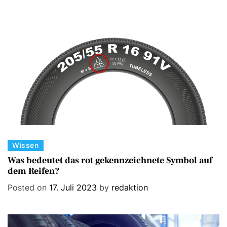
o
r
i
e
s
C
Wissen
a
Was bedeutet das rot gekennzeichnete Symbol auf
dem Reifen?
t
e
Posted on
17. Juli 2023
by
redaktion
g
o
r