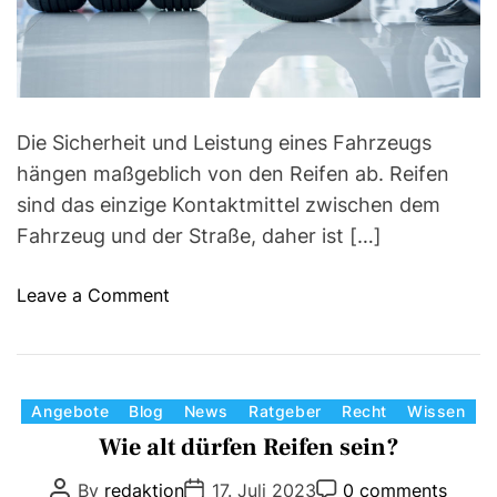
r
a
f
d
t
i
i
c
m
e
h
f
Die Sicherheit und Leistung eines Fahrzeugs
a
hängen maßgeblich von den Reifen ab. Reifen
h
sind das einzige Kontaktmittel zwischen dem
r
Fahrzeug und der Straße, daher ist […]
e
n
o
Leave a Comment
?
n
W
a
s
C
Angebote
Blog
News
Ratgeber
Recht
Wissen
k
a
Wie alt dürfen Reifen sein?
ö
t
P
P
P
n
By
redaktion
17. Juli 2023
0 comments
e